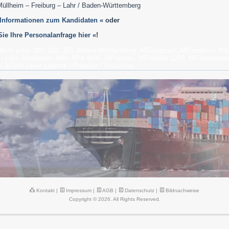
Müllheim – Freiburg – Lahr / Baden-Württemberg
 Informationen zum Kandidaten «
oder
 Sie Ihre Personalanfrage hier «
!
tlicht unter
180
,
352
,
353
,
Baden-Württemberg
,
MEinsatzort
,
MEinsatzort Mül
 - Lahr
,
Mitarbeiter
,
MNr
,
MNr 4436
,
MPosition
,
MPosition 1258
,
MPostionseb
n
,
MTitel Leiter Logistik / Projekte / Umschlag
Kontakt
|
Impressum
|
AGB
|
Datenschutz
|
Bildnachweise
Copyright © 2026. All Rights Reserved.