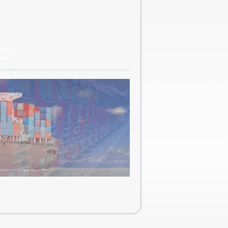
lheim -
ene
,