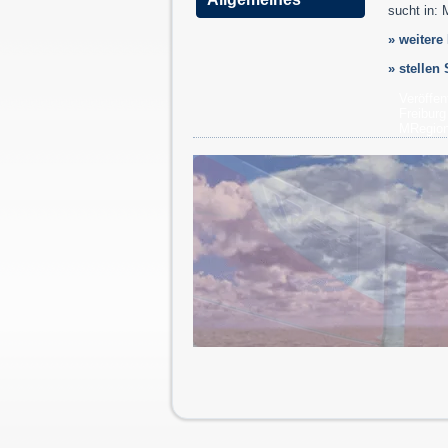
sucht in: 
» weitere
» stellen
Veröffen
Freiburg
MRegio