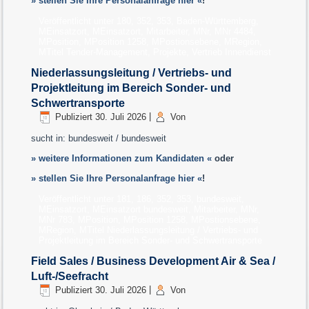
» stellen Sie Ihre Personalanfrage hier «
!
Veröffentlicht unter
180
,
352
,
353
,
Baden-Württemberg
,
MEinsatzort
,
MEinsatzort
,
Mitarbeiter
,
MNr
,
MNr 4484
,
MPosition
,
MPosition 1258
,
MPostionsebene
,
MRegion
,
MTitel Tender-Management, Projekte, Vertrieb Innendienst
Niederlassungsleitung / Vertriebs- und
Projektleitung im Bereich Sonder- und
Schwertransporte
Publiziert
30. Juli 2026
|
Von
sucht in: bundesweit / bundesweit
» weitere Informationen zum Kandidaten «
oder
» stellen Sie Ihre Personalanfrage hier «
!
Veröffentlicht unter
181
,
186
,
352
,
353
,
bundesweit
,
MEinsatzort
,
MEinsatzort bundesweit
,
Mitarbeiter
,
MNr
,
MNr 783
,
MPosition
,
MPosition 1258
,
MPostionsebene
,
MRegion
,
MTitel Niederlassungsleitung / Vertriebs- und
Projektleitung im Bereich Sonder- und Schwertransporte
Field Sales / Business Development Air & Sea /
Luft-/Seefracht
Publiziert
30. Juli 2026
|
Von