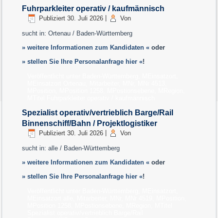
Fuhrparkleiter operativ / kaufmännisch
Publiziert
30. Juli 2026
|
Von
sucht in: Ortenau / Baden-Württemberg
» weitere Informationen zum Kandidaten «
oder
» stellen Sie Ihre Personalanfrage hier «
!
Veröffentlicht unter
Baden-Württemberg
,
MEinsatzort
,
MEinsatzort Ortenau
,
Mitarbeiter
,
MNr
,
MNr 4513
,
MPosition
,
MPosition 1258
,
MPostionsebene
,
MRegion
,
MTitel Fuhrparkleiter operativ / kaufmännisch
Spezialist operativ/vertrieblich Barge/Rail
Binnenschiff/Bahn / Projektlogistiker
Publiziert
30. Juli 2026
|
Von
sucht in: alle / Baden-Württemberg
» weitere Informationen zum Kandidaten «
oder
» stellen Sie Ihre Personalanfrage hier «
!
Veröffentlicht unter
Baden-Württemberg
,
MEinsatzort
,
MEinsatzort alle
,
Mitarbeiter
,
MNr
,
MNr 4519
,
MPosition
,
MPosition 1258
,
MPostionsebene
,
MRegion
,
MTitel
Spezialist operativ/vertrieblich Barge/Rail