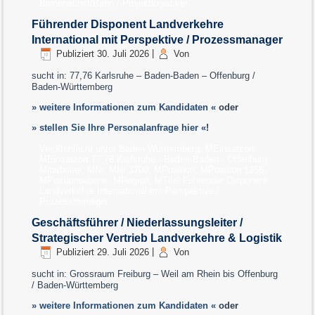
Binnenschiff/Bahn / Projektlogistiker
Führender Disponent Landverkehre
International mit Perspektive / Prozessmanager
Publiziert
30. Juli 2026
|
Von
sucht in: 77,76 Karlsruhe – Baden-Baden – Offenburg /
Baden-Württemberg
» weitere Informationen zum Kandidaten «
oder
» stellen Sie Ihre Personalanfrage hier «
!
Veröffentlicht unter
Baden-Württemberg
,
MEinsatzort
,
MEinsatzort 77,76 Karlsruhe - Baden-Baden - Offenburg
,
Mitarbeiter
,
MNr
,
MNr 3709
,
MPosition
,
MPosition 1258
,
MPostionsebene
,
MRegion
,
MTitel Führender Disponent
Landverkehre International mit Perspektive /
Prozessmanager
Geschäftsführer / Niederlassungsleiter /
Strategischer Vertrieb Landverkehre & Logistik
Publiziert
29. Juli 2026
|
Von
sucht in: Grossraum Freiburg – Weil am Rhein bis Offenburg
/ Baden-Württemberg
» weitere Informationen zum Kandidaten «
oder