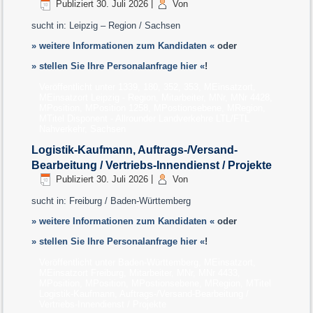
Publiziert
30. Juli 2026
|
Von
sucht in: Leipzig – Region / Sachsen
» weitere Informationen zum Kandidaten «
oder
» stellen Sie Ihre Personalanfrage hier «
!
Veröffentlicht unter
1339
,
180
,
352
,
353
,
MEinsatzort
,
MEinsatzort Leipzig - Region
,
Mitarbeiter
,
MNr
,
MNr 4428
,
MPosition
,
MPosition 1258
,
MPostionsebene
,
MRegion
,
MTitel Disponent - Allrounder Landverkehre LTL/FTL
Nahverkehr
,
Sachsen
Logistik-Kaufmann, Auftrags-/Versand-
Bearbeitung / Vertriebs-Innendienst / Projekte
Publiziert
30. Juli 2026
|
Von
sucht in: Freiburg / Baden-Württemberg
» weitere Informationen zum Kandidaten «
oder
» stellen Sie Ihre Personalanfrage hier «
!
Veröffentlicht unter
Baden-Württemberg
,
MEinsatzort
,
MEinsatzort Freiburg
,
Mitarbeiter
,
MNr
,
MNr 4433
,
MPosition
,
MPosition
,
MPostionsebene
,
MRegion
,
MTitel
Logistik-Kaufmann, Auftrags-/Versand-Bearbeitung /
Vertriebs-Innendienst / Projekte