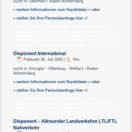
sucht in: Oberrhein / Baden-Württemberg
» weitere Informationen zum Kandidaten «
oder
» stellen Sie Ihre Personalanfrage hier «
!
Veröffentlicht unter
1338
,
1339
,
180
,
346
,
353
,
Baden-
Württemberg
,
MEinsatzort
,
MEinsatzort Oberrhein
,
Mitarbeiter
,
MNr
,
MNr 3581
,
MPosition
,
MPosition 1258
,
MPostionsebene
,
MRegion
,
MTitel Field Sales / Business
Development Air & Sea / Luft-/Seefracht
Disponent International
Publiziert
30. Juli 2026
|
Von
sucht in: Kinzigtal – Offenburg – Wolfach / Baden-
Württemberg
» weitere Informationen zum Kandidaten «
oder
» stellen Sie Ihre Personalanfrage hier «
!
Veröffentlicht unter
Baden-Württemberg
,
MEinsatzort
,
MEinsatzort Kinzigtal - Offenburg - Wolfach
,
Mitarbeiter
,
MNr
,
MNr 4390
,
MPosition
,
MPosition 1258
,
MPostionsebene
,
MRegion
,
MTitel Disponent international
Disponent – Allrounder Landverkehre LTL/FTL
Nahverkehr