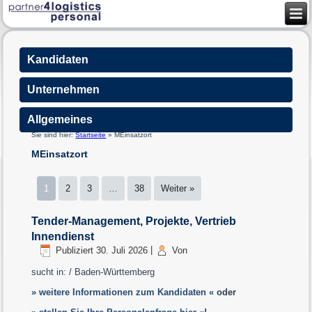
Kandidaten
Unternehmen
Allgemeines
Sie sind hier:
Startseite
»
MEinsatzort
MEinsatzort
1
2
3
…
38
Weiter »
Tender-Management, Projekte, Vertrieb
Innendienst
Publiziert
30. Juli 2026
|
Von
sucht in: / Baden-Württemberg
» weitere Informationen zum Kandidaten «
oder