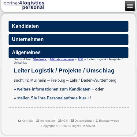
Kandidaten
Unternehmen
Allgemeines
Sie sind hier:
Startseite
»
MPostionsebene
»
180
»
Leiter Logistik / Projekte /
Umschlag
Leiter Logistik / Projekte / Umschlag
sucht in: Müllheim – Freiburg – Lahr / Baden-Württemberg
» weitere Informationen zum Kandidaten «
oder
» stellen Sie Ihre Personalanfrage hier «
!
Kontakt
|
Impressum
|
AGB
|
Datenschutz
|
Bildnachweise
Copyright © 2026. All Rights Reserved.