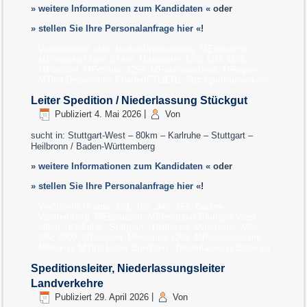
» weitere Informationen zum Kandidaten «
oder
» stellen Sie Ihre Personalanfrage hier «
!
Veröffentlicht unter
Baden-Württemberg
,
MEinsatzort
,
MEinsatzort Lahr 20 km
,
Mitarbeiter
,
MNr
,
MNr 4195
,
MPosition
,
MPosition 1258
,
MPostionsebene
,
MRegion
,
MTitel Disponentin Charter/FTL/LTL, Stückgut/Nahverkehr
Leiter Spedition / Niederlassung Stückgut
Publiziert
4. Mai 2026
|
Von
sucht in: Stuttgart-West – 80km – Karlruhe – Stuttgart –
Heilbronn / Baden-Württemberg
» weitere Informationen zum Kandidaten «
oder
» stellen Sie Ihre Personalanfrage hier «
!
Veröffentlicht unter
181
,
186
,
346
,
352
,
Baden-
Württemberg
,
MEinsatzort
,
MEinsatzort Stuttgart-West -
80km - Karlruhe - Stuttgart - Heilbronn
,
Mitarbeiter
,
MNr
,
MNr 3909
,
MPosition
,
MPosition 1258
,
MPostionsebene
,
MRegion
,
MTitel Leiter Spedition / Niederlassung Stückgut
Speditionsleiter, Niederlassungsleiter
Landverkehre
Publiziert
29. April 2026
|
Von