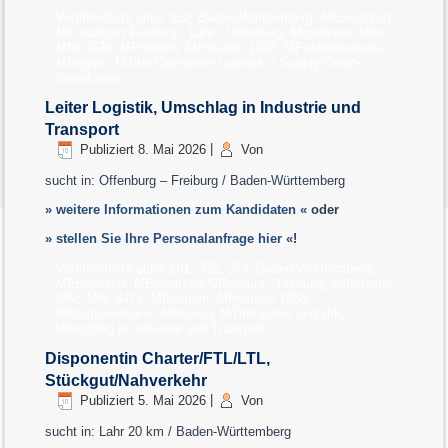
Veröffentlicht unter
352
,
Baden-Württemberg
,
MEinsatzort
,
MEinsatzort Freiburg - Lahr - Offenburg
,
Mitarbeiter
,
MNr
,
MNr 4524
,
MPosition
,
MPosition 1258
,
MPostionsebene
,
MRegion
,
MTitel Operativer Logistik- / Supply-Chain-
Koordinator
Leiter Logistik, Umschlag in Industrie und
Transport
Publiziert
8. Mai 2026
|
Von
sucht in: Offenburg – Freiburg / Baden-Württemberg
» weitere Informationen zum Kandidaten «
oder
» stellen Sie Ihre Personalanfrage hier «
!
Veröffentlicht unter
181
,
352
,
353
,
Baden-Württemberg
,
MEinsatzort
,
MEinsatzort Offenburg - Freiburg
,
Mitarbeiter
,
MNr
,
MNr 4471
,
MPosition
,
MPosition 1258
,
MPostionsebene
,
MRegion
,
MTitel Leiter Logistik,
Umschlag in Industrie und Transport
Disponentin Charter/FTL/LTL,
Stückgut/Nahverkehr
Publiziert
5. Mai 2026
|
Von
sucht in: Lahr 20 km / Baden-Württemberg