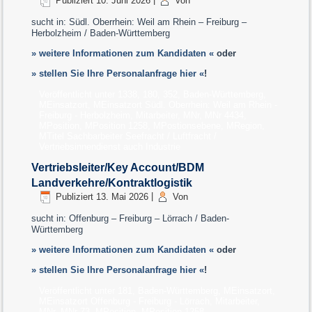
Publiziert
10. Juni 2026
|
Von
sucht in: Südl. Oberrhein: Weil am Rhein – Freiburg –
Herbolzheim / Baden-Württemberg
» weitere Informationen zum Kandidaten «
oder
» stellen Sie Ihre Personalanfrage hier «
!
Veröffentlicht unter
1338
,
180
,
352
,
Baden-Württemberg
,
MEinsatzort
,
MEinsatzort Südl. Oberrhein: Weil am Rhein -
Freiburg - Herbolzheim
,
Mitarbeiter
,
MNr
,
MNr 4434
,
MPosition
,
MPosition 1258
,
MPostionsebene
,
MRegion
,
MTitel Sachbarbeiter Seefracht / Luftfracht /
Vertriebsinnendienst auch Industrie
Vertriebsleiter/Key Account/BDM
Landverkehre/Kontraktlogistik
Publiziert
13. Mai 2026
|
Von
sucht in: Offenburg – Freiburg – Lörrach / Baden-
Württemberg
» weitere Informationen zum Kandidaten «
oder
» stellen Sie Ihre Personalanfrage hier «
!
Veröffentlicht unter
181
,
Baden-Württemberg
,
MEinsatzort
,
MEinsatzort Offenburg - Freiburg - Lörrach
,
Mitarbeiter
,
MNr
,
MNr 73
,
MPosition
,
MPosition 1258
,