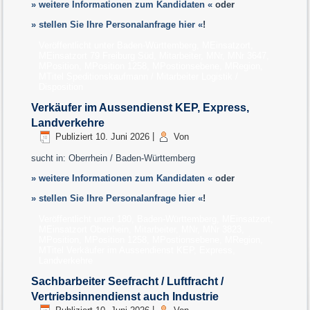
» weitere Informationen zum Kandidaten «
oder
» stellen Sie Ihre Personalanfrage hier «
!
Veröffentlicht unter
Baden-Württemberg
,
MEinsatzort
,
MEinsatzort 79 Freiburg Süd
,
Mitarbeiter
,
MNr
,
MNr 3647
,
MPosition
,
MPosition 1258
,
MPostionsebene
,
MRegion
,
MTitel Speditionskaufmann / Mitarbeiter Logistik /
Disposition
Verkäufer im Aussendienst KEP, Express,
Landverkehre
Publiziert
10. Juni 2026
|
Von
sucht in: Oberrhein / Baden-Württemberg
» weitere Informationen zum Kandidaten «
oder
» stellen Sie Ihre Personalanfrage hier «
!
Veröffentlicht unter
180
,
Baden-Württemberg
,
MEinsatzort
,
MEinsatzort Oberrhein
,
Mitarbeiter
,
MNr
,
MNr 3823
,
MPosition
,
MPosition 1258
,
MPostionsebene
,
MRegion
,
MTitel Verkäufer im Aussendienst KEP, Express,
Landverkehre
Sachbarbeiter Seefracht / Luftfracht /
Vertriebsinnendienst auch Industrie