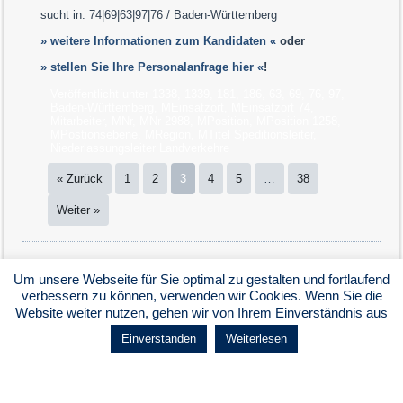
sucht in: 74|69|63|97|76 / Baden-Württemberg
» weitere Informationen zum Kandidaten «
oder
» stellen Sie Ihre Personalanfrage hier «
!
Veröffentlicht unter
1338
,
1339
,
181
,
186
,
63
,
69
,
76
,
97
,
Baden-Württemberg
,
MEinsatzort
,
MEinsatzort 74
,
Mitarbeiter
,
MNr
,
MNr 2988
,
MPosition
,
MPosition 1258
,
MPostionsebene
,
MRegion
,
MTitel Speditionsleiter,
Niederlassungsleiter Landverkehre
« Zurück
1
2
3
4
5
…
38
Weiter »
Um unsere Webseite für Sie optimal zu gestalten und fortlaufend
Kontakt
|
Impressum
|
AGB
|
Datenschutz
|
Bildnachweise
verbessern zu können, verwenden wir Cookies. Wenn Sie die
Copyright © 2026. All Rights Reserved.
Website weiter nutzen, gehen wir von Ihrem Einverständnis aus
Einverstanden
Weiterlesen