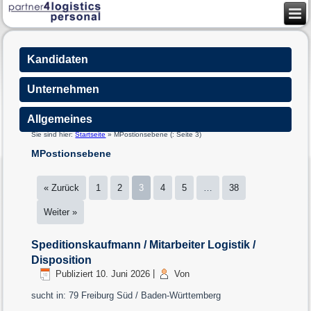
Kandidaten
Unternehmen
Allgemeines
Sie sind hier:
Startseite
»
MPostionsebene
(: Seite 3)
MPostionsebene
« Zurück
1
2
3
4
5
…
38
Weiter »
Speditionskaufmann / Mitarbeiter Logistik /
Disposition
Publiziert
10. Juni 2026
|
Von
sucht in: 79 Freiburg Süd / Baden-Württemberg