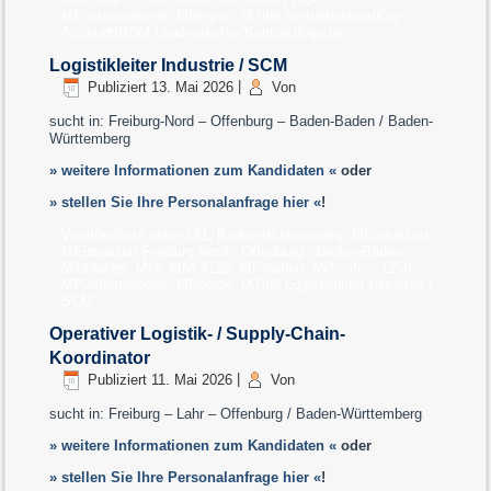
MPostionsebene
,
MRegion
,
MTitel Vertriebsleiter/Key
Account/BDM Landverkehre/Kontraktlogistik
Logistikleiter Industrie / SCM
Publiziert
13. Mai 2026
|
Von
sucht in: Freiburg-Nord – Offenburg – Baden-Baden / Baden-
Württemberg
» weitere Informationen zum Kandidaten «
oder
» stellen Sie Ihre Personalanfrage hier «
!
Veröffentlicht unter
181
,
Baden-Württemberg
,
MEinsatzort
,
MEinsatzort Freiburg-Nord - Offenburg - Baden-Baden
,
Mitarbeiter
,
MNr
,
MNr 4128
,
MPosition
,
MPosition 1258
,
MPostionsebene
,
MRegion
,
MTitel Logistikleiter Industrie /
SCM
Operativer Logistik- / Supply-Chain-
Koordinator
Publiziert
11. Mai 2026
|
Von
sucht in: Freiburg – Lahr – Offenburg / Baden-Württemberg
» weitere Informationen zum Kandidaten «
oder
» stellen Sie Ihre Personalanfrage hier «
!