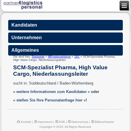
Kandidaten
Unternehmen
Allgemeines
Sie sind hier:
Startseite
»
MPostionsebene
»
181
»
SCM-Spezialist Pharma,
High Value Cargo, Niederlassungsleiter
SCM-Spezialist Pharma, High Value
Cargo, Niederlassungsleiter
sucht in: Süddeutschland / Baden-Württemberg
» weitere Informationen zum Kandidaten «
oder
» stellen Sie Ihre Personalanfrage hier «
!
Kontakt
|
Impressum
|
AGB
|
Datenschutz
|
Bildnachweise
Copyright © 2026. All Rights Reserved.