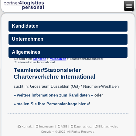
Kandidaten
Unternehmen
Allgemeines
Sie sind hier:
Startseite
»
MEinsatzort
»
Teamleiter/Stationsleiter
Charterverkehre International
Teamleiter/Stationsleiter
Charterverkehre International
sucht in: Grossraum Düsseldorf (Ost) / Nordrhein-Westfalen
» weitere Informationen zum Kandidaten «
oder
» stellen Sie Ihre Personalanfrage hier «
!
Kontakt
|
Impressum
|
AGB
|
Datenschutz
|
Bildnachweise
Copyright © 2026. All Rights Reserved.