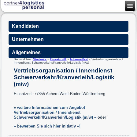
Kandidaten
Unternehmen
Allgemeines
Sie sind hier:
Startseite
»
EinsatzortK
»
Achern-West
»
Vertriebsorganisation /
Innendienst Schwerverkehr/Kranverleih/Logistik (m/w)
Vertriebsorganisation / Innendienst
Schwerverkehr/Kranverleih/Logistik
(m/w)
Einsatzort: 77855 Achern-West Baden-Württemberg
» weitere Informationen zum Angebot
Vertriebsorganisation / Innendienst
Schwerverkehr/Kranverleih/Logistik (m/w) «
oder
» bewerben Sie sich hier initiativ «!