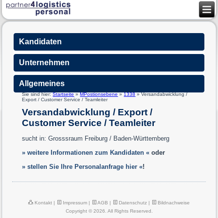
Kandidaten
Unternehmen
Allgemeines
Sie sind hier:
Startseite
»
MPostionsebene
»
1338
»
Versandabwicklung /
Export / Customer Service / Teamleiter
Versandabwicklung / Export /
Customer Service / Teamleiter
sucht in: Grosssraum Freiburg / Baden-Württemberg
» weitere Informationen zum Kandidaten «
oder
» stellen Sie Ihre Personalanfrage hier «
!
Kontakt
|
Impressum
|
AGB
|
Datenschutz
|
Bildnachweise
Copyright © 2026. All Rights Reserved.