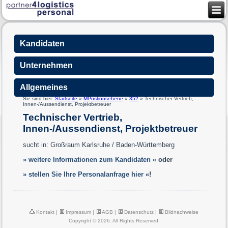
Kandidaten
Unternehmen
Allgemeines
Sie sind hier:
Startseite
»
MPostionsebene
»
352
»
Technischer Vertrieb,
Innen-/Aussendienst, Projektbetreuer
Technischer Vertrieb,
Innen-/Aussendienst, Projektbetreuer
sucht in: Großraum Karlsruhe / Baden-Württemberg
» weitere Informationen zum Kandidaten «
oder
» stellen Sie Ihre Personalanfrage hier «
!
Kontakt
|
Impressum
|
AGB
|
Datenschutz
|
Bildnachweise
Copyright © 2026. All Rights Reserved.