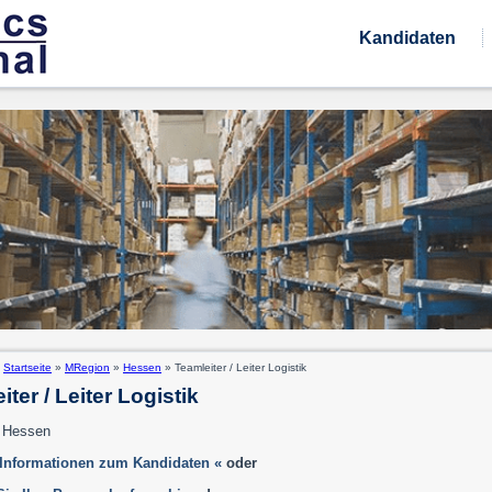
Kandidaten
:
Startseite
»
MRegion
»
Hessen
»
Teamleiter / Leiter Logistik
iter / Leiter Logistik
/ Hessen
 Informationen zum Kandidaten «
oder