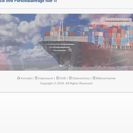
 Sie Ihre Personalanfrage hier «
!
Kontakt
|
Impressum
|
AGB
|
Datenschutz
|
Bildnachweise
Copyright © 2026. All Rights Reserved.