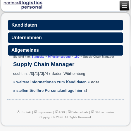
Kandidaten
Unternehmen
Allgemeines
Sie sind hier:
Startseite
»
MPostionsebene
»
180
»
Supply Chain Manager
Supply Chain Manager
sucht in: 70|71|73|74 / Baden-Württemberg
» weitere Informationen zum Kandidaten «
oder
» stellen Sie Ihre Personalanfrage hier «
!
Kontakt
|
Impressum
|
AGB
|
Datenschutz
|
Bildnachweise
Copyright © 2026. All Rights Reserved.