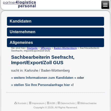
Kandidaten
Unternehmen
Allgemeines
Sie sind hier:
Startseite
»
MRegion
»
Baden-Württemberg
»
Sachbearbeiterin
Seefracht, Import/Export/Zoll GUS
Sachbearbeiterin Seefracht,
Import/Export/Zoll GUS
sucht in: Karlsruhe / Baden-Württemberg
» weitere Informationen zum Kandidaten «
oder
» stellen Sie Ihre Personalanfrage hier «
!
Kontakt
|
Impressum
|
AGB
|
Datenschutz
|
Bildnachweise
Copyright © 2026. All Rights Reserved.