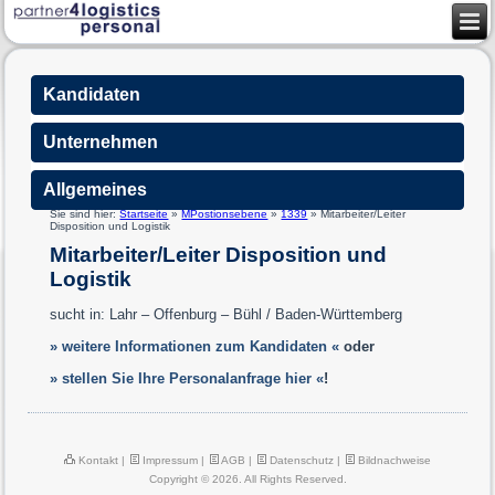
Kandidaten
Unternehmen
Allgemeines
Sie sind hier:
Startseite
»
MPostionsebene
»
1339
»
Mitarbeiter/Leiter
Disposition und Logistik
Mitarbeiter/Leiter Disposition und
Logistik
sucht in: Lahr – Offenburg – Bühl / Baden-Württemberg
» weitere Informationen zum Kandidaten «
oder
» stellen Sie Ihre Personalanfrage hier «
!
Kontakt
|
Impressum
|
AGB
|
Datenschutz
|
Bildnachweise
Copyright © 2026. All Rights Reserved.