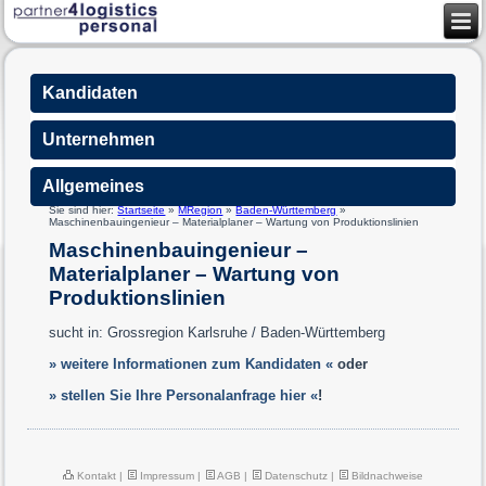
Kandidaten
Unternehmen
Allgemeines
Sie sind hier:
Startseite
»
MRegion
»
Baden-Württemberg
»
Maschinenbauingenieur – Materialplaner – Wartung von Produktionslinien
Maschinenbauingenieur –
Materialplaner – Wartung von
Produktionslinien
sucht in: Grossregion Karlsruhe / Baden-Württemberg
» weitere Informationen zum Kandidaten «
oder
» stellen Sie Ihre Personalanfrage hier «
!
Kontakt
|
Impressum
|
AGB
|
Datenschutz
|
Bildnachweise