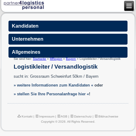
Kandidaten
Unternehmen
Allgemeines
Sie sind hier:
Startseite
»
MRegion
»
Bayern
»
Logistikleiter / Versandlogistik
Logistikleiter / Versandlogistik
sucht in: Grossraum Schweinfurt 50km / Bayern
» weitere Informationen zum Kandidaten «
oder
» stellen Sie Ihre Personalanfrage hier «
!
Kontakt
|
Impressum
|
AGB
|
Datenschutz
|
Bildnachweise
Copyright © 2026. All Rights Reserved.