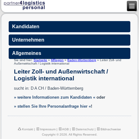
Kandidaten
Unternehmen
Allgemeines
Sie sind hier:
Startseite
»
MRegion
»
Baden-Württemberg
»
Leiter Zoll- und
Außenwirtschaft / Logistik international
Leiter Zoll- und Außenwirtschaft /
Logistik international
sucht in: D A CH / Baden-Württemberg
» weitere Informationen zum Kandidaten «
oder
» stellen Sie Ihre Personalanfrage hier «
!
Kontakt
|
Impressum
|
AGB
|
Datenschutz
|
Bildnachweise
Copyright © 2026. All Rights Reserved.