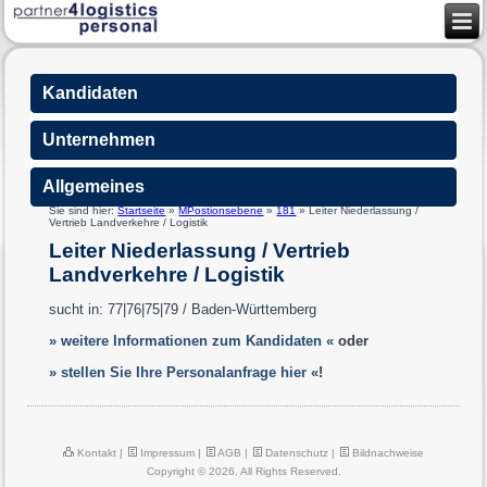
Kandidaten
Unternehmen
Allgemeines
Sie sind hier:
Startseite
»
MPostionsebene
»
181
»
Leiter Niederlassung /
Vertrieb Landverkehre / Logistik
Leiter Niederlassung / Vertrieb
Landverkehre / Logistik
sucht in: 77|76|75|79 / Baden-Württemberg
» weitere Informationen zum Kandidaten «
oder
» stellen Sie Ihre Personalanfrage hier «
!
Kontakt
|
Impressum
|
AGB
|
Datenschutz
|
Bildnachweise
Copyright © 2026. All Rights Reserved.