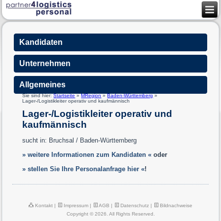
Kandidaten
Unternehmen
Allgemeines
Sie sind hier:
Startseite
»
MRegion
»
Baden-Württemberg
»
Lager-/Logistikleiter operativ und kaufmännisch
Lager-/Logistikleiter operativ und
kaufmännisch
sucht in: Bruchsal / Baden-Württemberg
» weitere Informationen zum Kandidaten «
oder
» stellen Sie Ihre Personalanfrage hier «
!
Kontakt
|
Impressum
|
AGB
|
Datenschutz
|
Bildnachweise
Copyright © 2026. All Rights Reserved.