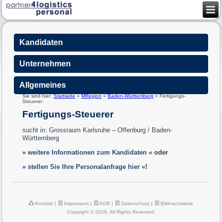
Kandidaten
Unternehmen
Allgemeines
Sie sind hier:
Startseite
»
MRegion
»
Baden-Württemberg
»
Fertigungs-
Steuerer
Fertigungs-Steuerer
sucht in: Grossraum Karlsruhe – Offenburg / Baden-
Württemberg
» weitere Informationen zum Kandidaten «
oder
» stellen Sie Ihre Personalanfrage hier «
!
Kontakt
|
Impressum
|
AGB
|
Datenschutz
|
Bildnachweise
Copyright © 2026. All Rights Reserved.