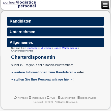
Kandidaten
Unternehmen
Allgemeines
Sie sind hier:
Startseite
»
MRegion
»
Baden-Württemberg
»
Charterdisponentin
Charterdisponentin
sucht in: Region Kehl / Baden-Württemberg
» weitere Informationen zum Kandidaten «
oder
» stellen Sie Ihre Personalanfrage hier «
!
Kontakt
|
Impressum
|
AGB
|
Datenschutz
|
Bildnachweise
Copyright © 2026. All Rights Reserved.